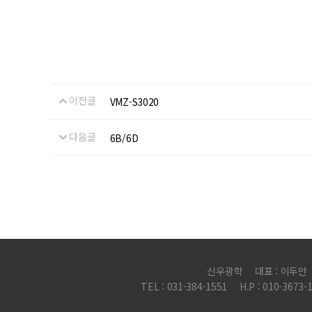
이전글
VMZ-S3020
다음글
6B/6D
신우광학
대표 : 이두만
TEL : 031-384-1551
H.P : 010-3673-