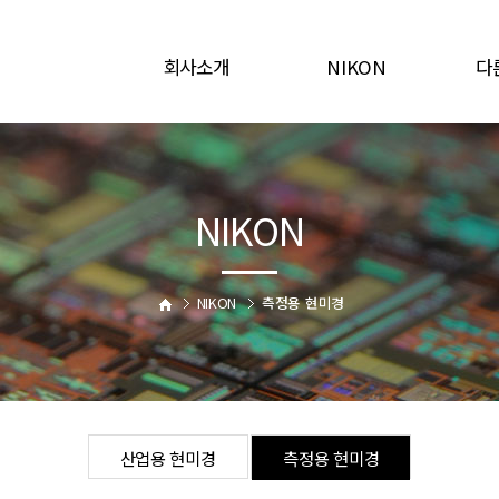
회사소개
NIKON
다
인사말
산업용 현미경
산업
연혁
측정용 현미경
업무내역
NIKON
오시는길
NIKON
측정용 현미경
산업용 현미경
측정용 현미경