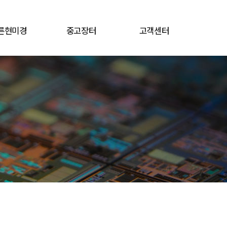
른현미경
중고장터
고객센터
용 현미경
견적문의
공지사항
중고장터
자료실