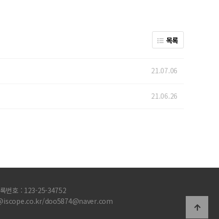
목록
21.07.06
21.06.26
호 : 123-25-34752
@iscope.co.kr/doo5874@naver.com