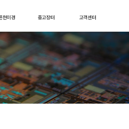
른현미경
중고장터
고객센터
용 현미경
견적문의
공지사항
중고장터
자료실