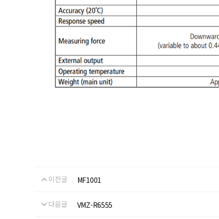
이전글
MF1001
다음글
VMZ-R6555