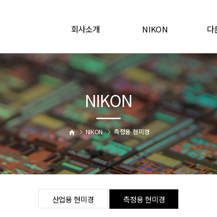
회사소개
NIKON
다
인사말
산업용 현미경
산업
연혁
측정용 현미경
업무내역
NIKON
오시는길
NIKON
측정용 현미경
산업용 현미경
측정용 현미경