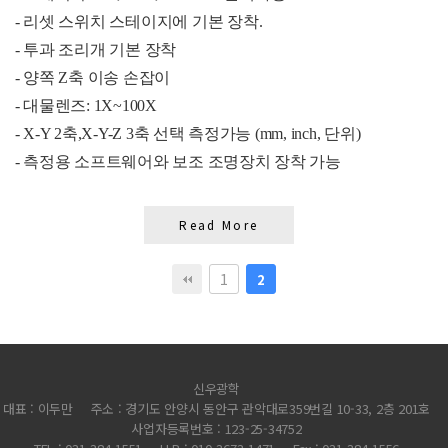
- 리셋 스위치 스테이지에 기본 장착.
- 투과 조리개 기본 장착
- 양쪽 Z축 이송 손잡이
- 대물렌즈: 1X~100X
- X-Y 2축,X-Y-Z 3축 선택 측정가능 (mm, inch, 단위)
- 측정용 소프트웨어와 보조 조명장치 장착 가능
Read More
1
2
신우광학
대표 : 이두만
주소 : 경기도 안양시 동안구 관악대로359번길 10-33, 2층 201호
사업자등록번호 : 123-25-34752