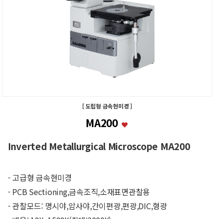
[ 도립형 금속현미경 ]
MA200
Inverted Metallurgical Microscope MA200
- 고급형 금속현미경
- PCB Sectioning,금속조직,소재표면관찰용
- 관찰모드: 명시야,암사야,간이편광,편광,DIC,형광