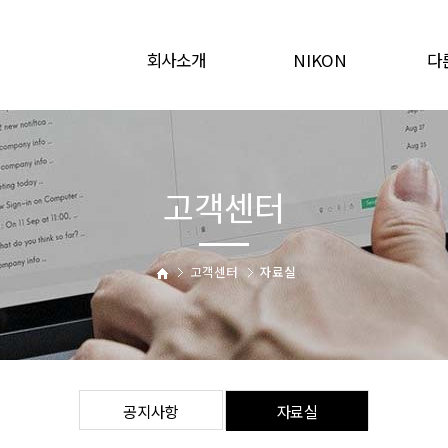
회사소개
NIKON
다
인사말
산업용 현미경
산업
연혁
측정용 현미경
업무내역
고객센터
오시는길
고객센터
자료실
공지사항
자료실