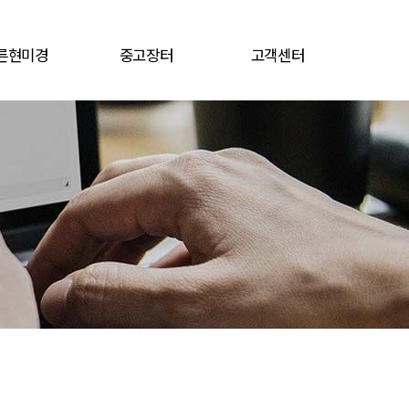
른현미경
중고장터
고객센터
용 현미경
견적문의
공지사항
중고장터
자료실