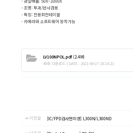
- 관찰배율: 50X~1000X
- 조명: 투과/반사겸용
- 특징: 전용회전테이블
- 카메라와 소프트웨어 장착가능
LV100NPOL.pdf
(2.4M)
49회 다운로드 | DATE : 2021-06-27 18:14:21
이전글
[IC/FPD검사현미경] L300N/L300ND