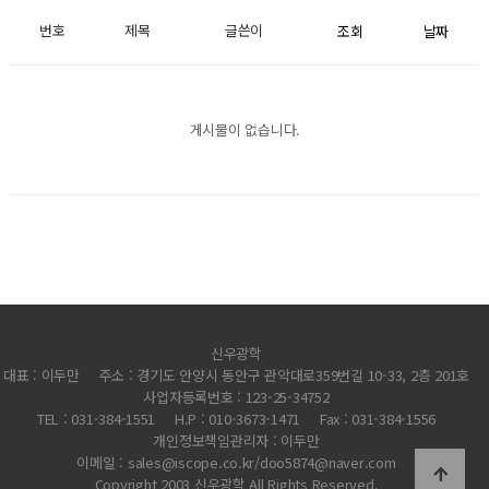
번호
제목
글쓴이
조회
날짜
게시물이 없습니다.
신우광학
대표 : 이두만
주소 : 경기도 안양시 동안구 관악대로359번길 10-33, 2층 201호
사업자등록번호 : 123-25-34752
TEL : 031-384-1551
H.P : 010-3673-1471
Fax : 031-384-1556
개인정보책임관리자 : 이두만
이메일 : sales@iscope.co.kr/doo5874@naver.com
Copyright 2003 신우광학 All Rights Reserved.